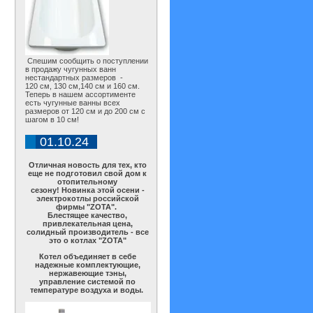
Спешим сообщить о поступлении
в продажу чугунных ванн
нестандартных размеров -
120 см, 130 см,140 см и 160 см.
Теперь в нашем ассортименте
есть чугунные ванны всех
размеров от 120 см и до 200 см с
шагом в 10 см!
01.10.24
Отличная новость для тех, кто
еще не подготовил свой дом к
отопительному
сезону! Новинка этой осени -
электрокотлы российской
фирмы "ZOTA".
Блестящее качество,
привлекательная цена,
солидный производитель - все
это о котлах "ZOTA"
Котел объединяет в себе
надежные комплектующие,
нержавеющие тэны,
управление системой по
температуре воздуха и воды.