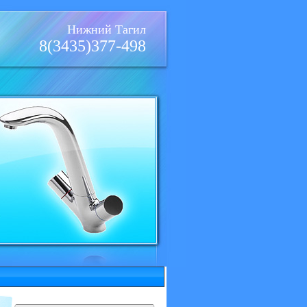
Нижний Тагил
8(3435)377-498