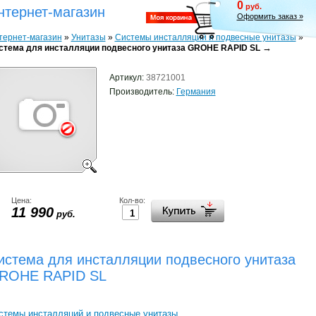
0
руб.
нтернет-магазин
Оформить заказ »
тернет-магазин
»
Унитазы
»
Системы инсталляций и подвесные унитазы
»
→
стема для инсталляции подвесного унитаза GROHE RAPID SL
Артикул:
38721001
Производитель:
Германия
Цена:
Кол-во:
11 990
руб.
истема для инсталляции подвесного унитаза
ROHE RAPID SL
стемы инсталляций и подвесные унитазы