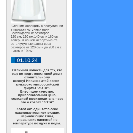
Спешим сообщить о поступлении
в продажу чугунных ванн
нестандартных размеров -
120 см, 130 см,140 см и 160 см.
Теперь в нашем ассортименте
есть чугунные ванны всех
размеров от 120 см и до 200 см с
шагом в 10 см!
01.10.24
Отличная новость для тех, кто
еще не подготовил свой дом к
отопительному
сезону! Новинка этой осени -
электрокотлы российской
фирмы "ZOTA".
Блестящее качество,
привлекательная цена,
солидный производитель - все
это о котлах "ZOTA"
Котел объединяет в себе
надежные комплектующие,
нержавеющие тэны,
управление системой по
температуре воздуха и воды.