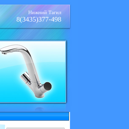
Нижний Тагил
8(3435)377-498