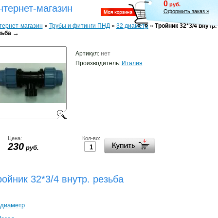
0
руб.
нтернет-магазин
Оформить заказ »
тернет-магазин
»
Трубы и фитинги ПНД
»
32 диаметр
»
Тройник 32*3/4 внутр.
→
зьба
Артикул:
нет
Производитель:
Италия
Цена:
Кол-во:
230
руб.
ройник 32*3/4 внутр. резьба
 диаметр