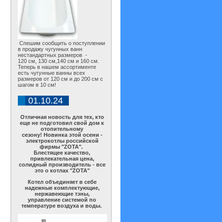
Спешим сообщить о поступлении
в продажу чугунных ванн
нестандартных размеров -
120 см, 130 см,140 см и 160 см.
Теперь в нашем ассортименте
есть чугунные ванны всех
размеров от 120 см и до 200 см с
шагом в 10 см!
01.10.24
Отличная новость для тех, кто
еще не подготовил свой дом к
отопительному
сезону! Новинка этой осени -
электрокотлы российской
фирмы "ZOTA".
Блестящее качество,
привлекательная цена,
солидный производитель - все
это о котлах "ZOTA"
Котел объединяет в себе
надежные комплектующие,
нержавеющие тэны,
управление системой по
температуре воздуха и воды.