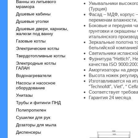
Ванны из литьевого
Умывальники высокого к
мрамора
(Турция)
Душевые кабины
Фасад – МДФ, корпус 
переменам влажности,
Душевые уголки
Боковые и передняя ч
Душевые двери, карнизы,
грунтовки и окрашены 
жалюзи под ванну
итальянского производст
Газовые котлы
Зеркальные полотна т
бельгийской компанией 
Электрические котлы
Светильники испанской
Твердотопливные котлы
Фурнитура “Hettich”, H
Электродные котлы
качества ISO 9000:200
ГАЛАН
Амортизаторы на двер
Высота ножек регулиру
Водонагреватели
Изготавливается на ит
Насосы и насосное
“Technofdt”, Viet”, “ Сefl
оборудование
Соответствует требова
Унитазы
Гарантия 24 месяца
Трубы и фитинги ПНД
Полипропилен
Сушилки для рук
Дозаторы для мыла
Диспенсеры