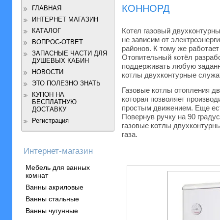
КОННОРД
ГЛАВНАЯ
ИНТЕРНЕТ МАГАЗИН
Котел газовый двухконтурн
КАТАЛОГ
не зависим от электроэнерг
ВОПРОС-ОТВЕТ
районов. К тому же работает
ЗАПАСНЫЕ ЧАСТИ ДЛЯ
Отопительный котёл разрабо
ДУШЕВЫХ КАБИН
поддерживать любую заданн
НОВОСТИ
котлы двухконтурные служат
ЭТО ПОЛЕЗНО ЗНАТЬ
Газовые котлы отопления д
КУПОН НА
которая позволяет производ
БЕСПЛАТНУЮ
простым движением. Еще ест
ДОСТАВКУ
Повернув ручку на 90 градусо
Регистрация
газовые котлы двухконтурны
газа.
Интернет-магазин
Мебель для ванных
комнат
Ванны акриловые
Ванны стальные
Ванны чугунные